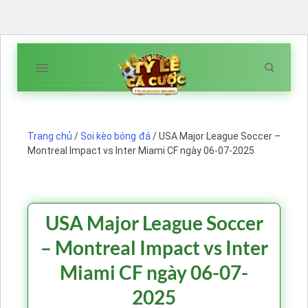
Chuyển
đến
nội
dung
Trang chủ
/
Soi kèo bóng đá
/
USA Major League Soccer –
Montreal Impact vs Inter Miami CF ngày 06-07-2025
USA Major League Soccer
– Montreal Impact vs Inter
Miami CF ngày 06-07-
2025