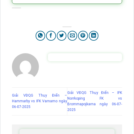
Giải VĐQG Thụy Điển – IFK
Giải VĐQG Thụy Điển –
Norrkoping FK vs
Hammarby vs IFK Varnamo ngày
Brommapojkarna ngày 06-07-
06-07-2025
2025