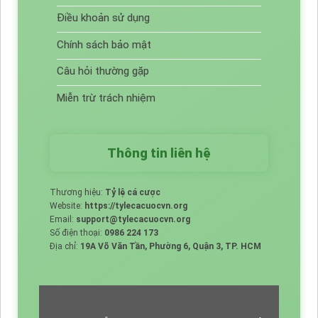
Điều khoản sử dụng
Chính sách bảo mật
Câu hỏi thường gặp
Miễn trừ trách nhiệm
Thông tin liên hệ
Thương hiệu:
Tỷ lệ cá cược
Website:
https://tylecacuocvn.org
Email:
support@tylecacuocvn.org
Số điện thoại:
0986 224 173
Địa chỉ:
19A Võ Văn Tần, Phường 6, Quận 3, TP. HCM