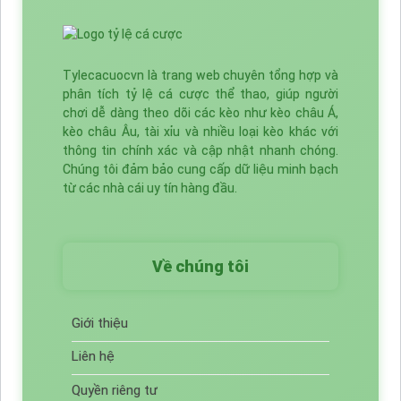
Tylecacuocvn là trang web chuyên tổng hợp và
phân tích tỷ lệ cá cược thể thao, giúp người
chơi dễ dàng theo dõi các kèo như kèo châu Á,
kèo châu Âu, tài xỉu và nhiều loại kèo khác với
thông tin chính xác và cập nhật nhanh chóng.
Chúng tôi đảm bảo cung cấp dữ liệu minh bạch
từ các nhà cái uy tín hàng đầu.
Về chúng tôi
Giới thiệu
Liên hệ
Quyền riêng tư